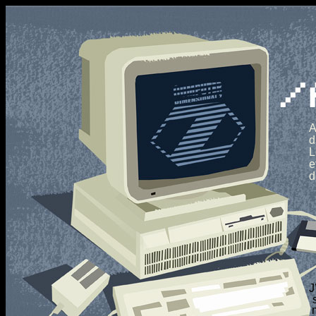
A
d
L
e
d
J